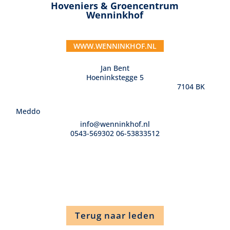
Hoveniers & Groencentrum
Wenninkhof
WWW.WENNINKHOF.NL
Jan Bent
Hoeninkstegge 5
7104 BK
Meddo
info@wenninkhof.nl
0543-569302 06-53833512
Terug naar leden